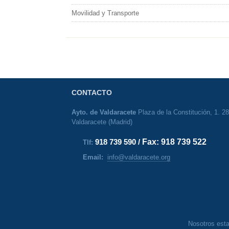
Movilidad y Transporte
CONTACTO
Ayto. de Valdaracete
Plaza de la Constitución, 1. 2
Valdaracete (Madrid)
Fax:
918 739 522
918 739 590 /
Tlf:
Email:
info@valdaracete.org
Nosotros est