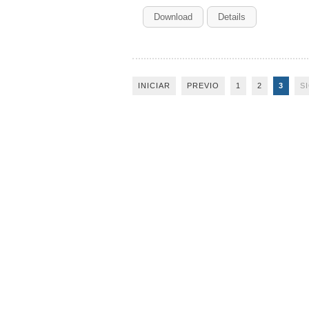
Download
Details
INICIAR
PREVIO
1
2
3
S